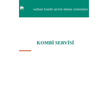
Vaillant
KOMBI SERVISI
Vaillant kombi ailenizle konforlu bir yaşam
sürmeniz için son teknoloji cihazları
kullanımınıza sunmaktadır. İstanbul da geniş
vaillant servis ağı ile satış sonrası destekte
%100 memnuniyeti amaçlamaktadır.